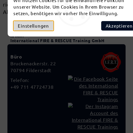
Wir nutzen Cookies für die einwandfreie Funktion
richtigen Umgang mit dem Gerätesatz-
unserer Website. Um Cookies in Ihrem Browser zu
Absturzsicherung.
setzen, benötigen wir vorher Ihre Einwilligung.
Einstellungen
Akzeptieren
I.F.R.T.
International FIRE & RESCUE Training GmbH
Büro
Bruckenackerstr. 22
70794 Filderstadt
Telefon:
+49 711 47724738