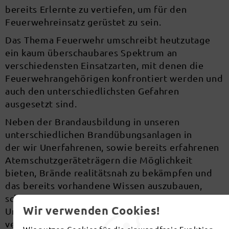
bereits Erlernte zu vertiefen, um für den
Feuerwehreinsatz gerüstet zu sein.
Das Thema Feuerwehr umschreibt heutzutage
ein kaum überschaubares Spektrum an
verschiedensten Einsatzarten, mit denen die
Feuerwehrangehörigen konfrontiert werden und
auch den unterschiedlichsten Gefahren
ausgesetzt sind.
Neben der Brandausbildung in unseren
unterschiedlichen Brandübungsanlagen in
der wir Unerfahrenen, sowie bereits erfahrenen
Atemschutzgeräteträgern die Möglichkeit
bieten, Brände realitätsnah zu bekämpfen und
das bereits vorhandene Wissen auszubauen,
schulen wir Sie unter anderem auch im richtigen
Wir verwenden Cookies!
Umgang mit Ihrer Wärmebildkamera, den
verschiedenen Belüftungsgeräten sowie dem