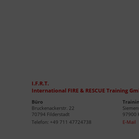
I.F.R.T.
International FIRE & RESCUE Training G
Büro
Traini
Bruckenackerstr. 22
Siemens
70794 Filderstadt
97900 
Telefon:
+49 711 47724738
E-Mail