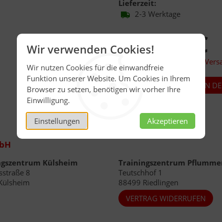
Lieferzeit:
2-3 Werktage
329,00 €
Wir verwenden Cookies!
inkl. 19,00% MwSt.
,
zzgl.
Vers
Wir nutzen Cookies für die einwandfreie
Funktion unserer Website. Um Cookies in Ihrem
Anzahl
Browser zu setzen, benötigen wir vorher Ihre
Einwilligung.
Zur Merkliste hinzufügen
Einstellungen
Akzeptieren
mbH
ngszentrum Külsheim
Trainingszentrum Pflumme
straße 8
Teutschhof 1
Külsheim
88499 Riedlingen
VERTRAG WIDERRUFEN