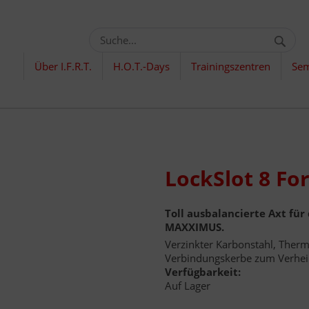
Über I.F.R.T.
H.O.T.-Days
Trainingszentren
Sem
LockSlot 8 Fo
Toll ausbalancierte Axt für
MAXXIMUS.
Verzinkter Karbonstahl, Ther
Verbindungskerbe zum Verhei
Verfügbarkeit:
Auf Lager