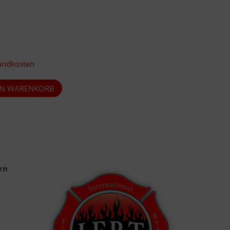
andkosten
rn